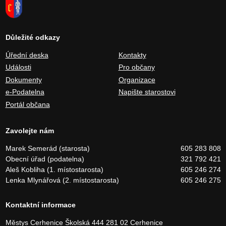
Důležité odkazy
Úřední deska
Kontakty
Události
Pro občany
Dokumenty
Organizace
e-Podatelna
Napište starostovi
Portál občana
Zavolejte nám
Marek Semerád (starosta)
605 283 808
Obecní úřad (podatelna)
321 792 421
Aleš Kobliha (1. místostarosta)
605 246 274
Lenka Mlynářová (2. místostarosta)
605 246 275
Kontaktní informace
Městys Cerhenice
Školská 444
281 02 Cerhenice