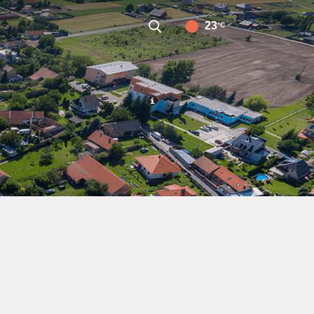
23
°C