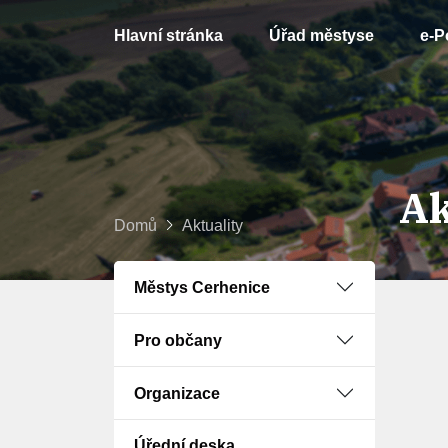
Hlavní stránka
Úřad městyse
e-P
Ak
Domů
Aktuality
Městys Cerhenice
Pro občany
Organizace
Úřední deska