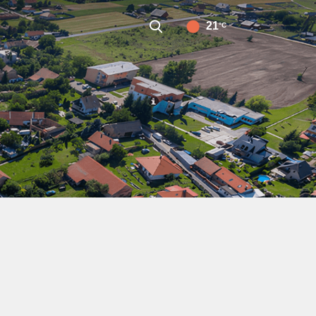
21
°C