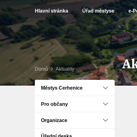
Hlavní stránka
Úřad městyse
e-P
Ak
Domů
Aktuality
Městys Cerhenice
Pro občany
Organizace
Úřední deska