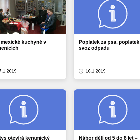
 mexické kuchyně v
Poplatek za psa, poplatek
henicích
svoz odpadu
7.1.2019
16.1.2019
ys otevírá keramický
Nábor dětí od 5 do 8 let –