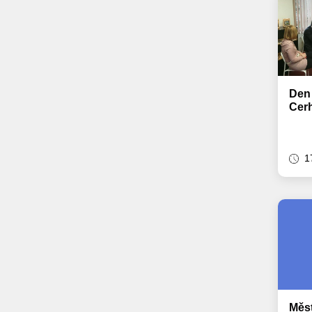
Den
Cer
1
Měst