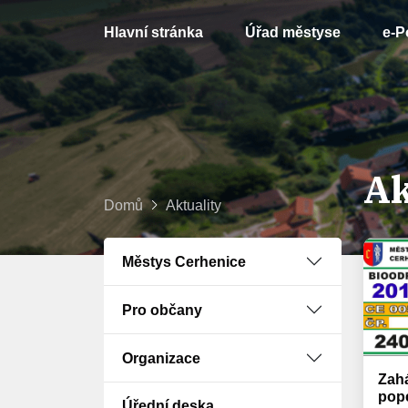
Hlavní stránka
Úřad městyse
e-P
Ak
Domů
Aktuality
Městys Cerhenice
Pro občany
Organizace
Zahá
pope
Úřední deska