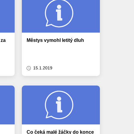
 za
Městys vymohl letitý dluh
15.1.2019
Co čeká malé žáčky do konce