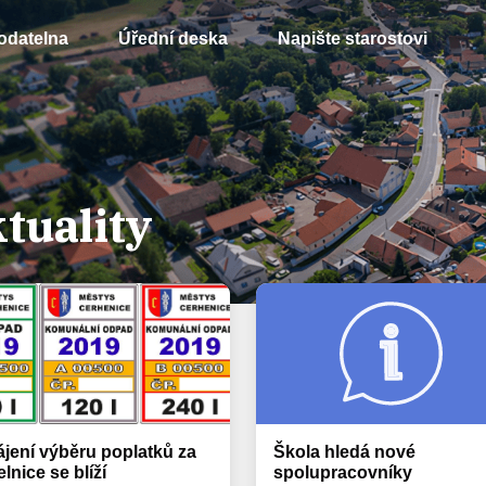
odatelna
Úřední deska
Napište starostovi
tuality
jení výběru poplatků za
Škola hledá nové
lnice se blíží
spolupracovníky