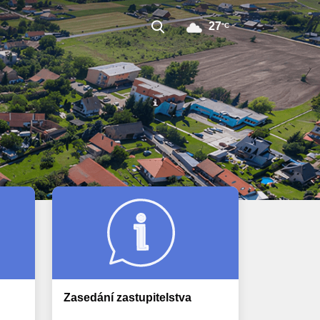
27
°C
Zasedání zastupitelstva