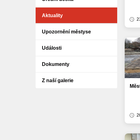
Aktuality
2
Upozornění městyse
Události
Dokumenty
Z naší galerie
Měs
2